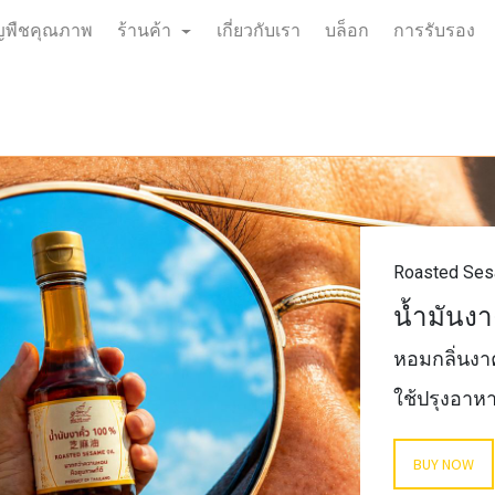
ธัญพืชคุณภาพ
ร้านค้า
เกี่ยวกับเรา
บล็อก
การรับรอง
Roasted Ses
น้ำมันงา
หอมกลิ่นงาค
ใช้ปรุงอาห
BUY NOW